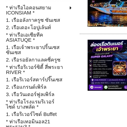
* ท่าเรือไอคอนสยาม
ICONSIAM *
1. เรืออลังกาครูซ ซันเซส
2. เรือเดอะโอปูเล้นท์
* ท่าเรือเอเซียทีค
ASIATUQE *
1. เรือเจ้าพระยาปริ้นเซส
ซันเซส
2. เรือรอยัลกาแลคซี่ครูซ
* ท่าเรือริเวอร์ซิตี้ สี่พระยา
RIVER *
1. เรือริเวอร์สตาร์ปริ๊นเซส
2. เรือแกรนด์เพิร์ล
3. เรือวันเดอร์ฟูลเพิร์ล
* ท่าเรือโรงแรมริเวอร์
ไซด์ บางพลัด *
1. เรือริเวอร์ไซด์ Buffet
* ท่าเรือเทอมินอล21
พระราม3 *