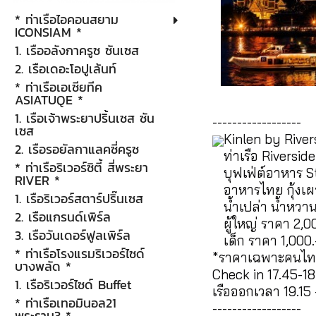
* ท่าเรือไอคอนสยาม
ICONSIAM *
1. เรืออลังกาครูซ ซันเซส
2. เรือเดอะโอปูเล้นท์
* ท่าเรือเอเซียทีค
ASIATUQE *
1. เรือเจ้าพระยาปริ้นเซส ซัน
------------------
เซส
Kinlen by River
2. เรือรอยัลกาแลคซี่ครูซ
ท่าเรือ Riversi
* ท่าเรือริเวอร์ซิตี้ สี่พระยา
บุฟเฟ่ต์อาหาร 
RIVER *
อาหารไทย กุ้ง
1. เรือริเวอร์สตาร์ปริ๊นเซส
น้ำเปล่า น้ำหวาน
2. เรือแกรนด์เพิร์ล
ผู้ใหญ่ ราคา 2,
3. เรือวันเดอร์ฟูลเพิร์ล
เด็ก ราคา 1,000
* ท่าเรือโรงแรมริเวอร์ไซด์
*ราคาเฉพาะคนไ
บางพลัด *
Check in 17.45-18
1. เรือริเวอร์ไซด์ Buffet
เรือออกเวลา 19.15 -
* ท่าเรือเทอมินอล21
------------------
พระราม3 *