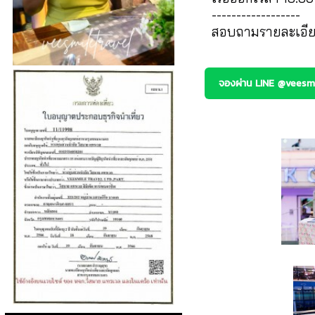
------------------
สอบถามรายละเอียด
จองผ่าน LINE @veesmi