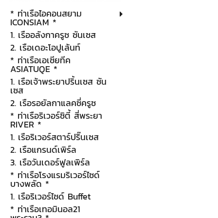
* ท่าเรือไอคอนสยาม
ICONSIAM *
1. เรืออลังกาครูซ ซันเซส
2. เรือเดอะโอปูเล้นท์
* ท่าเรือเอเซียทีค
ASIATUQE *
1. เรือเจ้าพระยาปริ้นเซส ซัน
เซส
2. เรือรอยัลกาแลคซี่ครูซ
* ท่าเรือริเวอร์ซิตี้ สี่พระยา
RIVER *
1. เรือริเวอร์สตาร์ปริ๊นเซส
2. เรือแกรนด์เพิร์ล
3. เรือวันเดอร์ฟูลเพิร์ล
* ท่าเรือโรงแรมริเวอร์ไซด์
บางพลัด *
1. เรือริเวอร์ไซด์ Buffet
* ท่าเรือเทอมินอล21
พระราม3 *