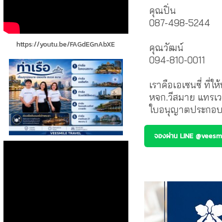
คุณปิ่น
087-498-5244
https://youtu.be/FAGdEGnAbXE
คุณวัฒน์
094-810-0011
เราคือเอเซนซี่ ที่
หจก.วีสมาย แทรเว
ใบอนุญาตประกอบก
จองผ่าน LINE @veesmi