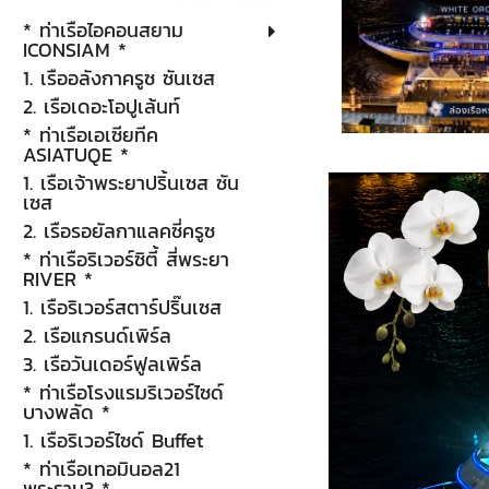
* ท่าเรือไอคอนสยาม
ICONSIAM *
1. เรืออลังกาครูซ ซันเซส
2. เรือเดอะโอปูเล้นท์
* ท่าเรือเอเซียทีค
ASIATUQE *
1. เรือเจ้าพระยาปริ้นเซส ซัน
เซส
2. เรือรอยัลกาแลคซี่ครูซ
* ท่าเรือริเวอร์ซิตี้ สี่พระยา
RIVER *
1. เรือริเวอร์สตาร์ปริ๊นเซส
2. เรือแกรนด์เพิร์ล
3. เรือวันเดอร์ฟูลเพิร์ล
* ท่าเรือโรงแรมริเวอร์ไซด์
บางพลัด *
1. เรือริเวอร์ไซด์ Buffet
* ท่าเรือเทอมินอล21
พระราม3 *