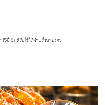
จมา15ปี ยินดีรับใช้ให้คำปรึกษานะคะ