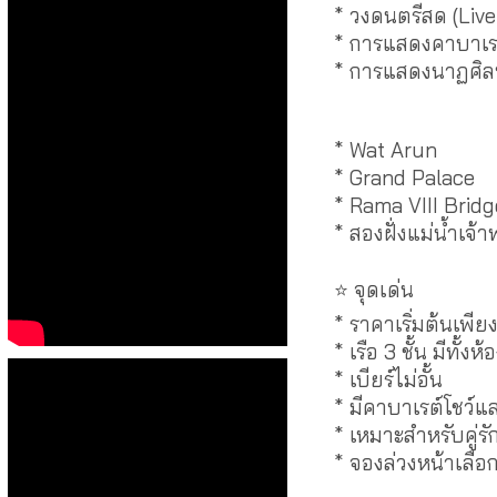
* วงดนตรีสด (Live
* การแสดงคาบาเร
* การแสดงนาฏศิล
สถานที่สำคัญที่ล่
* Wat Arun
* Grand Palace
* Rama VIII Bridg
* สองฝั่งแม่น้ำเจ
⭐ จุดเด่น
* ราคาเริ่มต้นเพี
* เรือ 3 ชั้น มีทั
* เบียร์ไม่อั้น
* มีคาบาเรต์โชว์
* เหมาะสำหรับคู่รั
* จองล่วงหน้าเลือกโ