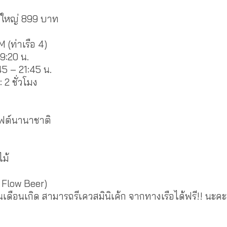
ผู้ใหญ่ 899 บาท
จันทร์–พฤหัส 4 จ่าย 3
M (ท่าเรือ 4)
19:20 น.
:45 – 21:45 น.
 2 ชั่วโมง
เฟต์นานาชาติ
อยเผา
ม้
ree Flow Beer)
ในเดือนเกิด สามารถรีเควสมินิเค้ก จากทางเรือได้ฟรี!! นะคะ
อ