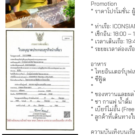
Promotion
* ราคาโปรโมชั่น: 
* ท่าเรือ: ICONSIA
* เช็กอิน: 18:00 – 
* เวลาเดินเรือ: 19
* ระยะเวลาล่องเรือ:
อาหาร
* ไทยอินเตอร์บุฟ
* ซีฟู้ด
กุ้งเผา ห
*
แซลมอน
าชิมิ
* ของหวานและผลไ
* ชา กาแฟ น้ำดื่ม
* เบียร์ไม่อั้น (F
* ลูกค้าที่เดินทาง
ความบันเทิงบนเรื