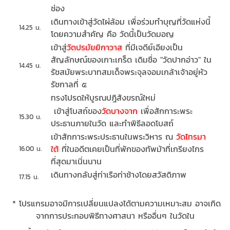
ช่อง
เดินทางเข้าสู่วัดไผ่ล้อม เพื่อร่วมทำบุญที่วัดแห่งนี้
14.25 น.
โดยความสำคัญ คือ วัดนี้เป็นวัดมอญ
เข้าสู่
วัดปรมัยยิกาวาส
ที่มีเจดีย์เอียงเป็น
สัญลักษณ์ของเกาะเกร็ด เดิมชื่อ "วัดปากอ่าว" ใน
14.45 น.
รัชสมัยพระบาทสมเด็จพระจุลจอมเกล้าเจ้าอยู่หัว
รัชกาลที่ ๕
ทรงโปรดให้บูรณปฎิสังขรณ์ใหม่
เข้าสู่โบสถ์ของ
วัดบางจาก
เพื่อสักการะพระ
15.30 น.
ประธานภายในวัด และทำพิธีลอดโบสถ์
เข้าสักการะพระประธานในพระวิหาร ณ
วัดไทรมา
ใต้
ที่ในอดีตเคยเป็นที่พักของทัพม้าที่เกรียงไกร
16.00 น.
ที่สุดมาเนิ่นนาน
เดินทางกลับสู่ท่าเรือท่าช้างโดยสวัสดิภาพ
17.15 น.
* โปรแกรมอาจมีการเปลี่ยนแปลงได้ตามความเหมาะสม อาจเกิด
จากการประกอบพิธีทางศาสนา หรืออื่นๆ ในวัดใน