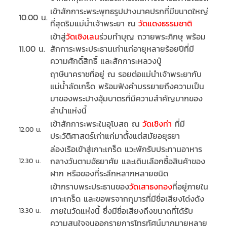
เข้าสักการะพระพุทธรูปปางนาคปรกที่มีขนาดใหญ่
10.00 น.
ที่สุดริมแม่น้ำเจ้าพระยา ณ
วัดแดงธรรมชาติ
เข้าสู่
วัดเชิงเลน
ร่วมทำบุญ ถวายพระภิกษุ พร้อม
11.00 น.
สักการะพระประธานเก่าแก่อายุหลายร้อยปีที่มี
ความศักดิ์สิทธิ์ และสักการะหลวงปู่
ฤาษีนาคราชที่อยู่ ณ รอยต่อแม่นำเจ้าพระยากับ
แม่น้ำลัดเกร็ด พร้อมฟังคำบรรยายถึงความเป็น
มาของพระปางอุ้มบาตรที่มีความสำคัญมากของ
ลำนำแห่งนี้
เข้าสักการะพระในอุโบสถ ณ
วัดเชิงท่า
ที่มี
12.00 น.
ประวัติศาสตร์เก่าแก่มาตั้งแต่สมัยอยุธยา
ล่องเรือเข้าสู่เกาะเกร็ด แวะพักรับประทานอาหาร
กลางวันตามอัธยาศัย และเดินเลือกซื้อสินค้าของ
12.30 น.
ฝาก หรือของที่ระลึกหลากหลายชนิด
เข้ากราบพระประธานของ
วัดเสาธงทอง
ที่อยู่ภายใน
เกาะเกร็ด และขอพรจากกุมารที่มีชื่อเสียงโด่งดัง
ภายในวัดแห่งนี้ ซึ่งมีชื่อเสียงถึงขนาดที่ได้รับ
13.30 น.
ความสนใจจนออกรายการโทรทัศน์มากมายหลาย