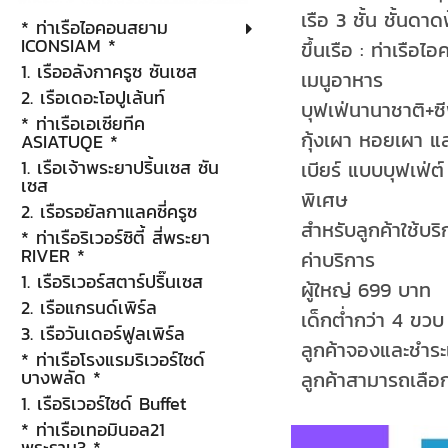
เรือ 3 ชั้น ชั้นดาด
* ท่าเรือไอคอนสยาม
ICONSIAM *
ขึ้นเรือ : ท่าเรือ
1. เรืออลังกาครูซ ซันเซส
เมนูอาหาร
2. เรือเดอะโอปูเล้นท์
บุฟเฟ่นานาชาติ+ซี
* ท่าเรือเอเซียทีค
กุ้งเผา หอยเผา แ
ASIATUQE *
1. เรือเจ้าพระยาปริ้นเซส ซัน
เบียร์ แบบบุฟเฟ่ต์
เซส
พิเศษ
2. เรือรอยัลกาแลคซี่ครูซ
สำหรับลูกค้าใช้บริ
* ท่าเรือริเวอร์ซิตี้ สี่พระยา
RIVER *
ค่าบริการ
1. เรือริเวอร์สตาร์ปริ๊นเซส
ผู้ใหญ่ 699 บาท
2. เรือแกรนด์เพิร์ล
เด็กต่ำกว่า 4 ขวบ
3. เรือวันเดอร์ฟูลเพิร์ล
ลูกค้าจองและชำระเ
* ท่าเรือโรงแรมริเวอร์ไซด์
บางพลัด *
ลูกค้าสามารถเลือก
1. เรือริเวอร์ไซด์ Buffet
* ท่าเรือเทอมินอล21
พระราม3 *